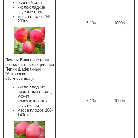
осенний сорт
кисло-сладкие
вкусные плоды,
масса плодов 140-
200гр
5-10л
1000р
Яблоня Вишневое (сорт
появился от скрещивания
Пепин Шафранный
*Антоновка
обыкновенная):
кисло-сладкие
ароматные плоды,
может
присутствовать
5-10л
1000р
вкус вишни,
масса плодов 100-
140гр