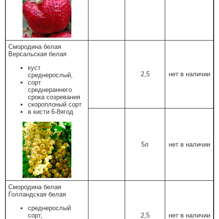
Смородина белая
Версальская белая
куст
2,5
нет в наличии
среднерослый,
сорт
среднераннего
срока созревания
скороплоный сорт
в кисти 6-8ягод
5л
нет в наличии
Смородина белая
Голландская белая
среднерослый
сорт,
2,5
нет в наличии