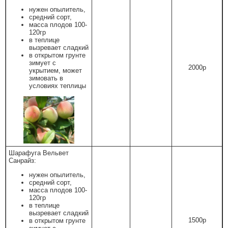
нужен опылитель,
средний сорт,
масса плодов 100-
120гр
в теплице
вызревает сладкий
в открытом грунте
зимует с
2000р
укрытием, может
зимовать в
условиях теплицы
Шарафуга Вельвет
Санрайз:
нужен опылитель,
средний сорт,
масса плодов 100-
120гр
в теплице
вызревает сладкий
1500р
в открытом грунте