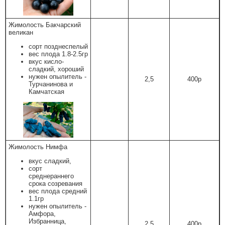
Жимолость Бакчарский
великан
сорт позднеспелый
вес плода 1.8-2.5гр
вкус кисло-
сладкий, хороший
нужен опылитель -
2,5
400р
Турчанинова и
Камчатская
Жимолость Нимфа
вкус сладкий,
сорт
среднераннего
срока созревания
вес плода средний
1.1гр
нужен опылитель -
Амфора,
Избранница,
2,5
400р