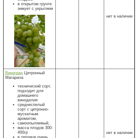
в открытом грунте
зимует с укрытием
нет в наличии
Виноград
Цитронный
Магарача:
технический сорт,
подходит для
домашнего
виноделия
среднеспелый
сорт с цитронно-
мускатным
ароматом,
самоопыляемый,
масса плодов 300-
400гр
нет в наличии
в теплице очень