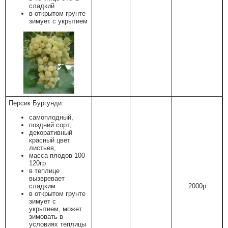
сладкий
в открытом грунте
зимует с укрытием
Персик Бургунди:
самоплодный,
поздний сорт,
декоративный
красный цвет
листьев,
масса плодов 100-
120гр
в теплице
вызвревает
сладким
2000р
в открытом грунте
зимует с
укрытием, может
зимовать в
условиях теплицы