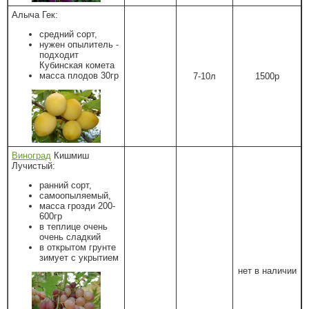
Алыча Гек:
средний сорт,
нужен опылитель -
подходит
Кубинская комета
масса плодов 30гр
7-10л
1500р
Виноград
Кишмиш
Лучистый:
ранний сорт,
самоопыляемый,
масса грозди 200-
600гр
в теплице очень
очень сладкий
в открытом грунте
зимует с укрытием
нет в наличии