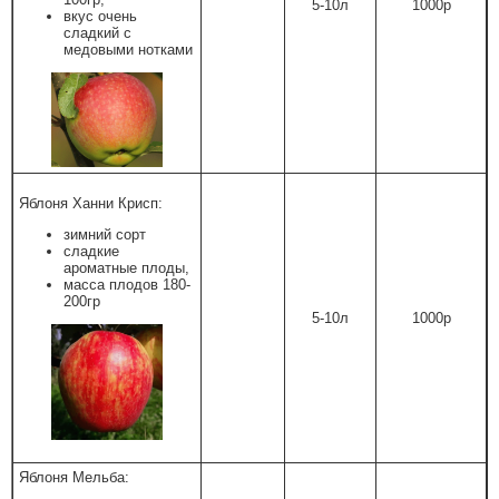
5-10л
1000р
вкус очень
сладкий с
медовыми нотками
Яблоня Ханни Крисп:
зимний сорт
сладкие
ароматные плоды,
масса плодов 180-
200гр
5-10л
1000р
Яблоня Мельба: