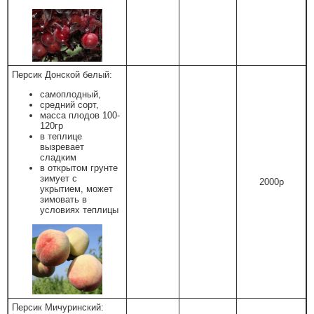
Персик Донской белый:
самоплодный,
средний сорт,
масса плодов 100-
120гр
в теплице
вызревает
сладким
в открытом грунте
зимует с
2000р
укрытием, может
зимовать в
условиях теплицы
Персик Мичуринский: