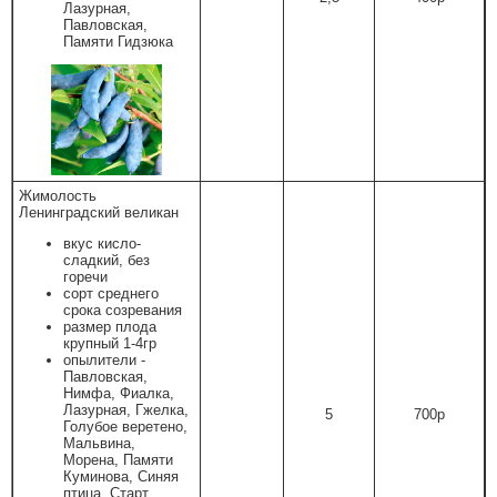
Лазурная,
Павловская,
Памяти Гидзюка
Жимолость
Ленинградский великан
вкус кисло-
сладкий, без
горечи
сорт среднего
срока созревания
размер плода
крупный 1-4гр
опылители -
Павловская,
Нимфа, Фиалка,
Лазурная, Гжелка,
5
700р
Голубое веретено,
Мальвина,
Морена, Памяти
Куминова, Синяя
птица, Старт