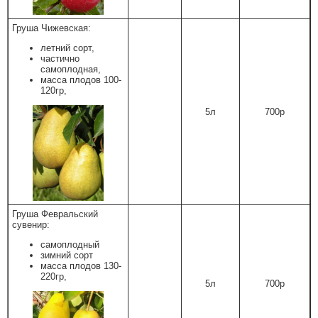
Груша Чижевская:
летний сорт,
частично
самоплодная,
масса плодов 100-
120гр,
5л
700р
Груша Февральский
сувенир:
самоплодный
зимний сорт
масса плодов 130-
220гр,
5л
700р