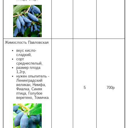
Жимослость Павловская
вкус кисло-
сладкий,
сорт
среднеспелый,
размер плода
1,2гр,
нужен опылитель -
Ленинградский
великан, Нимфа,
5
700р
Фиалка, Синяя
птица, Голубое
веретено, Томичка