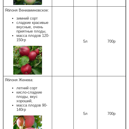
Яблоня Вениаминовское:
зимний сорт
сладкие красивые
вкусные, очень
приятные плоды,
масса плодов 120-
150гр
5л
700р
Яблоня Женева:
летний сорт
кисло-сладкие
плоды, вкус
хороший,
масса плодов 90-
140гр
5л
700р