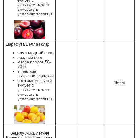
зимует с
укрытием, может
зимовать в
условиях теплицы
Шарафуга Белла Голд:
самоплодный сорт,
средний сорт,
масса плодов 50-
70гр
в теплице
вызревает сладкий
в открытом грунте
1500р
зимует с
укрытием, может
зимовать в
условиях теплицы
Земклубника летняя
Купчиха - вкусная, очень