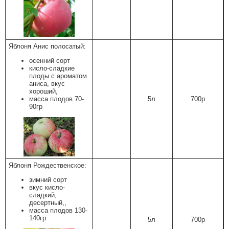
Яблоня Анис полосатый:
осенний сорт
кисло-сладкие
плоды с ароматом
аниса, вкус
хороший,
масса плодов 70-
5л
700р
90гр
Яблоня Рождественское:
зимний сорт
вкус кисло-
сладкий,
десертный,,
масса плодов 130-
140гр
5л
700р