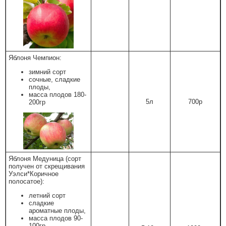
Яблоня Чемпион:
зимний сорт
сочные, сладкие
плоды,
масса плодов 180-
5л
700р
200гр
Яблоня Медуница (сорт
получен от скрещивания
Уэлси*Коричное
полосатое):
летний сорт
сладкие
ароматные плоды,
масса плодов 90-
100гр,