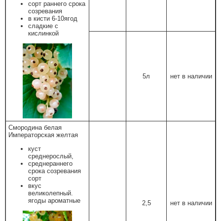
сорт раннего срока
созревания
в кисти 6-10ягод
сладкие с
кислинкой
5л
нет в наличии
Смородина белая
Императорская желтая
куст
среднерослый,
среднераннего
срока созревания
сорт
вкус
великолепный.
ягоды ароматные
2,5
нет в наличии